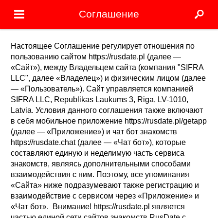
Соглашение
Настоящее Соглашение регулирует отношения по
пользованию сайтом https://rusdate.pl (далее —
«Сайт»), между Владельцем сайта (компания "SIFRA
LLC", далее «Владелец») и физическим лицом (далее
— «Пользователь»). Сайт управляется компанией
SIFRA LLC, Republikas Laukums 3, Riga, LV-1010,
Latvia. Условия данного соглашения также включают
в себя мобильное приложение https://rusdate.pl/getapp
(далее — «Приложение») и чат бот знакомств
https://rusdate.chat (далее — «Чат бот»), которые
составляют единую и неделимую часть сервиса
знакомств, являясь дополнительными способами
взаимодействия с ним. Поэтому, все упоминания
«Сайта» ниже подразумевают также регистрацию и
взаимодействие с сервисом через «Приложение» и
«Чат бот». Внимание! https://rusdate.pl является
частью единой сети сайтов знакомств RusDate с