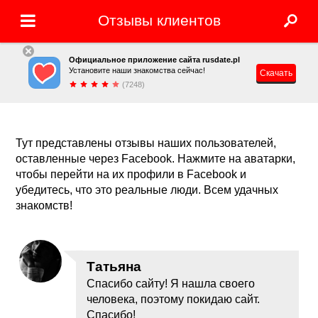
Отзывы клиентов
Официальное приложение сайта rusdate.pl
Установите наши знакомства сейчас!
Скачать
(7248)
Тут представлены отзывы наших пользователей,
оставленные через Facebook. Нажмите на аватарки,
чтобы перейти на их профили в Facebook и
убедитесь, что это реальные люди. Всем удачных
знакомств!
Татьяна
Спасибо сайту! Я нашла своего
человека, поэтому покидаю сайт.
Спасибо!