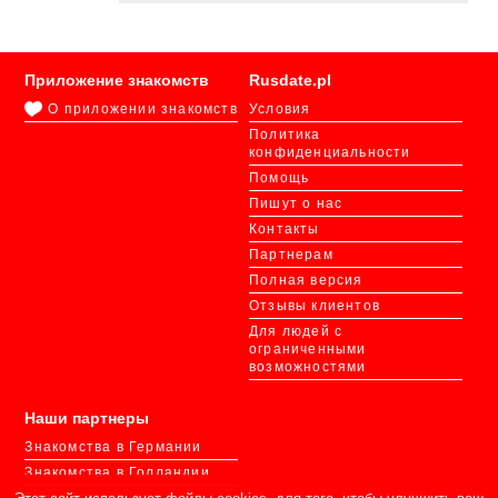
Приложение знакомств
Rusdate.pl
О приложении знакомств
Условия
Политика
конфиденциальности
Помощь
Пишут о нас
Контакты
Партнерам
Полная версия
Отзывы клиентов
Для людей с
ограниченными
возможностями
Наши партнеры
Знакомства в Германии
Знакомства в Голландии