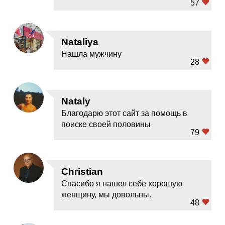
57
Nataliya
Нашла мужчину
28
Nataly
Благодарю этот сайт за помощь в
поиске своей половины
79
Christian
Спасибо я нашел себе хорошую
женщину, мы довольны.
48