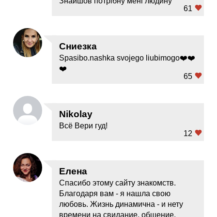
Знайшов потрібну мені людину
61
Сниезка
Spasibo.nashka svojego liubimogo❤️❤️
❤️
65
Nikolay
Всё Вери гуд!
12
Елена
Спасибо этому сайту знакомств.
Благодаря вам - я нашла свою
любовь. Жизнь динамична - и нету
времени на свидание, общение,