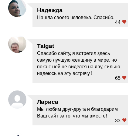
Надежда
Нашла своего человека. Спасибо.
44
Talgat
Спасибо сайту, я встретил здесь
самую лучшую женщину в мире, но
пока с ней не виделся на яву, сильно
надеюсь на эту встречу !
65
Лариса
Мы любим друг-друга и благодарим
Ваш сайт за то, что мы вместе!
33