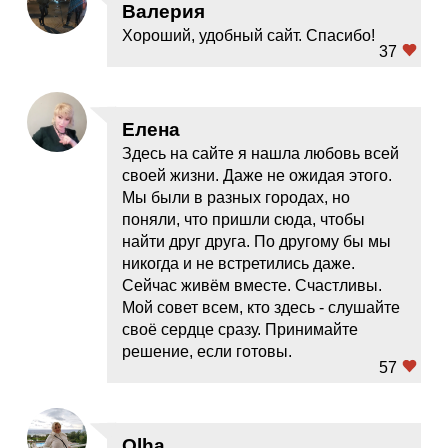
Валерия
Хороший, удобный сайт. Спасибо!
37
Елена
Здесь на сайте я нашла любовь всей
своей жизни. Даже не ожидая этого.
Мы были в разных городах, но
поняли, что пришли сюда, чтобы
найти друг друга. По другому бы мы
никогда и не встретились даже.
Сейчас живём вместе. Счастливы.
Мой совет всем, кто здесь - слушайте
своё сердце сразу. Принимайте
решение, если готовы.
57
Olha