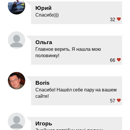
Юрий
Спасибо)))
32
Ольга
Главное верить. Я нашла мою
половинку!
66
Boris
Спасибо! Нашёл себе пару на вашем
сайте!
57
Игорь