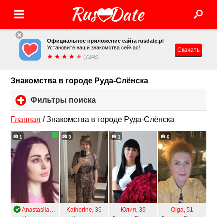
Официальное приложение сайта rusdate.pl
Установите наши знакомства сейчас!
Скачать
(7248)
Знакомства в городе Руда-Слёнска
Фильтры поиска
click
to
expand
Главная
/
Знакомства в городе Руда-Слёнска
contents
1
3
1
6
Anastasiia
, 24
Katherine
, 36
Юлия
, 39
Olga
, 51