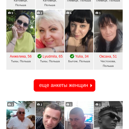
Катовице,
Катовице,
Гливице, Польша
Гливице, Польша
Польша
Польша
5
2
6
1
Анжелика
, 56
Lyudmila
, 65
Yulia
, 34
Оксана
, 51
Тыхы, Польша
Тыхы, Польша
Бытом, Польша
Честохова,
Польша
еще анкеты женщин
1
2
1
1