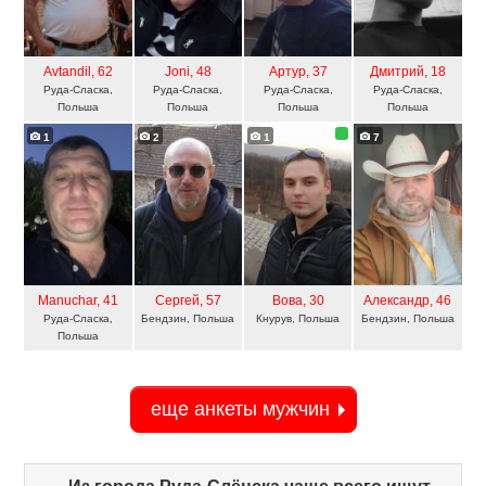
Avtandil
, 62
Joni
, 48
Артур
, 37
Дмитрий
, 18
Руда-Сласка,
Руда-Сласка,
Руда-Сласка,
Руда-Сласка,
Польша
Польша
Польша
Польша
1
2
1
7
Manuchar
, 41
Сергей
, 57
Вова
, 30
Александр
, 46
Руда-Сласка,
Бендзин, Польша
Кнурув, Польша
Бендзин, Польша
Польша
еще анкеты мужчин