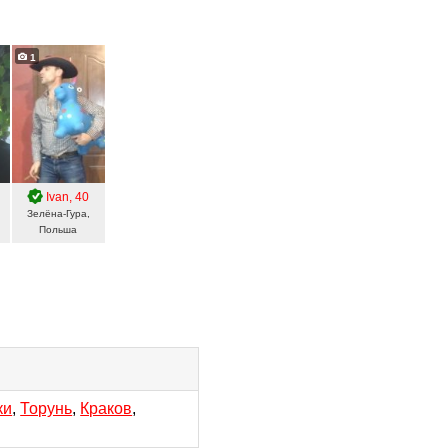
1
ч
, 41
Ivan
, 40
Зелёна-Гура,
Польша
ки
,
Торунь
,
Краков
,