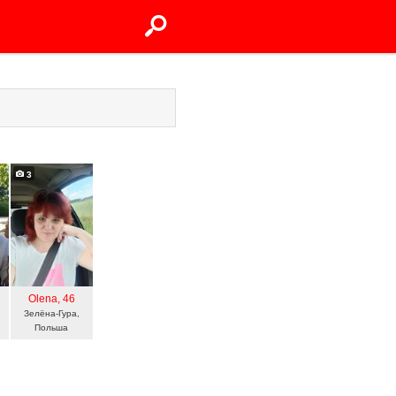
3
Olena
, 46
Зелёна-Гура,
Польша