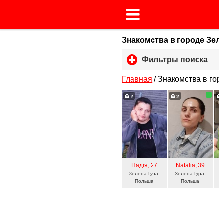
Знакомства в городе Зе
Фильтры поиска
cli
to
ex
Главная
/
Знакомства в го
co
2
2
Надія
, 27
Natalia
, 39
Зелёна-Гура,
Зелёна-Гура,
Польша
Польша