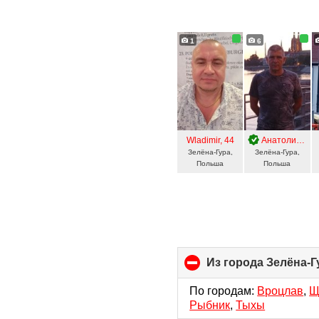
1
6
Wladimir
, 44
Анатолий
, 50
Зелёна-Гура,
Зелёна-Гура,
Польша
Польша
Из города Зелёна-Г
По городам:
Вроцлав
,
Щ
Рыбник
,
Тыхы