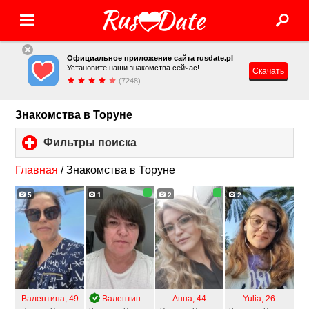
Официальное приложение сайта rusdate.pl
Установите наши знакомства сейчас!
Скачать
(7248)
Знакомства в Торуне
Фильтры поиска
click
to
expand
Главная
/
Знакомства в Торуне
contents
5
1
2
2
Валентина
, 49
Валентина
, 60
Анна
, 44
Yulia
, 26