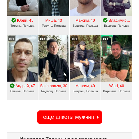
Юрий
, 45
Миша
, 43
Максим
, 40
Владимир
, 28
Торунь, Польша
Торунь, Польша
Быдгощ, Польша
Быдгощ, Польша
1
1
1
1
Андрей
, 47
Sokhibnazar
, 30
Максим
, 40
Wlad
, 40
Свечье, Польша
Быдгощ, Польша
Быдгощ, Польша
Варшава, Польша
еще анкеты мужчин