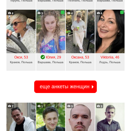
Торунь, Польша
Варшава, Польша
Познань, Польша
Варшава, Польша
4
3
4
4
Окси
, 53
Юлия
, 29
Оксана
, 53
Viktoriia
, 46
Краков, Польша
Варшава, Польша
Краков, Польша
Лодзь, Польша
еще анкеты женщин
7
1
3
3