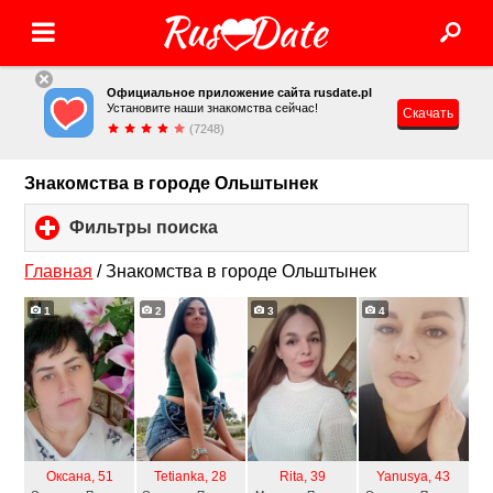
Официальное приложение сайта rusdate.pl
Установите наши знакомства сейчас!
Скачать
(7248)
Знакомства в городе Ольштынек
Фильтры поиска
click
to
expand
Главная
/
Знакомства в городе Ольштынек
contents
1
2
3
4
Оксана
, 51
Tetianka
, 28
Rita
, 39
Yanusya
, 43