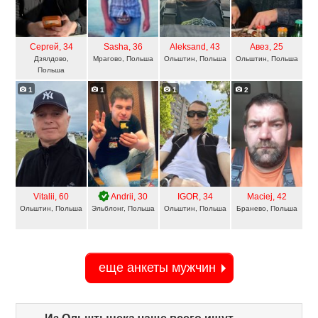
Сергей
, 34
Sasha
, 36
Aleksand
, 43
Авез
, 25
Дзялдово,
Мрагово, Польша
Ольштин, Польша
Ольштин, Польша
Польша
1
1
1
2
Vitalii
, 60
Andrii
, 30
IGOR
, 34
Maciej
, 42
Ольштин, Польша
Эльблонг, Польша
Ольштин, Польша
Бранево, Польша
еще анкеты мужчин