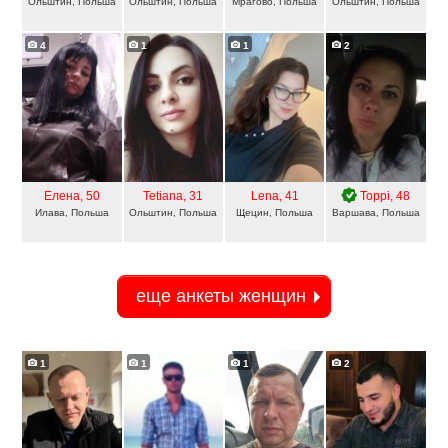
Ольштин, Польша
Ольштин, Польша
Мрагово, Польша
Ольштин, Польша
4
1
1
2
Елена
, 50
Tetiana
, 31
Lena
, 41
Торрі
, 48
Илава, Польша
Ольштин, Польша
Щецин, Польша
Варшава, Польша
еще анкеты женщин
1
1
1
2