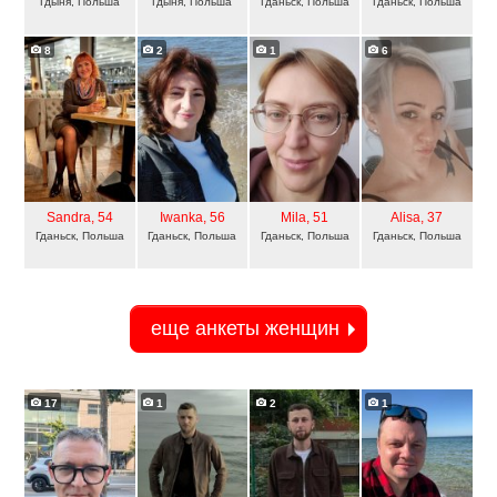
Гдыня, Польша
Гдыня, Польша
Гданьск, Польша
Гданьск, Польша
8
2
1
6
Sandra
, 54
Iwanka
, 56
Mila
, 51
Alisa
, 37
Гданьск, Польша
Гданьск, Польша
Гданьск, Польша
Гданьск, Польша
еще анкеты женщин
17
1
2
1