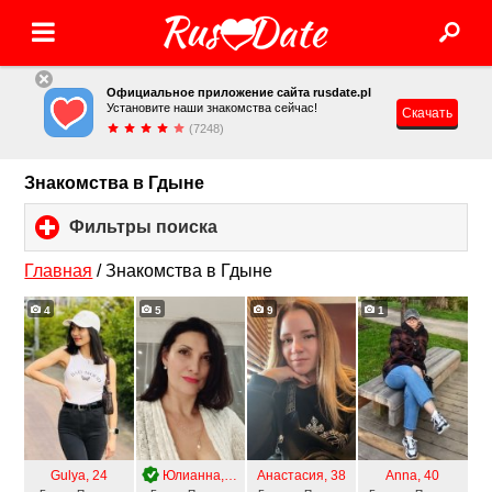
Официальное приложение сайта rusdate.pl
Установите наши знакомства сейчас!
Скачать
(7248)
Знакомства в Гдыне
Фильтры поиска
click
to
expand
Главная
/
Знакомства в Гдыне
contents
4
5
9
1
Gulya
, 24
Юлианна
, 47
Анастасия
, 38
Anna
, 40