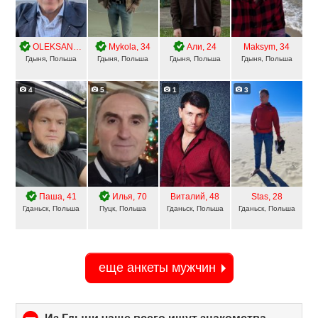
OLEKSANDR
, 53
Mykola
, 34
Али
, 24
Maksym
, 34
Гдыня, Польша
Гдыня, Польша
Гдыня, Польша
Гдыня, Польша
4
5
1
3
Паша
, 41
Илья
, 70
Виталий
, 48
Stas
, 28
Гданьск, Польша
Пуцк, Польша
Гданьск, Польша
Гданьск, Польша
еще анкеты мужчин