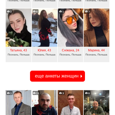
Познань, Польша
Познань, Польша
Познань, Польша
Познань, Польша
2
6
1
7
Татьяна
, 43
Юлия
, 43
Сніжана
, 24
Maрина
, 44
Познань, Польша
Познань, Польша
Познань, Польша
Познань, Польша
еще анкеты женщин
1
11
3
6