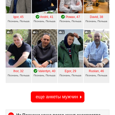
Igor
, 45
Andrii
, 41
Роман
, 47
David
, 38
Познань, Польша
Познань, Польша
Познань, Польша
Познань, Польша
1
2
1
1
Ihor
, 32
Valentyn
, 40
Egor
, 29
Ruslan
, 46
Познань, Польша
Познань, Польша
Познань, Польша
Познань, Польша
еще анкеты мужчин