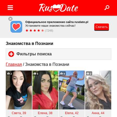
Официальное приложение сайта rusdate.pl
Установите наши знакомства сейчас!
Скачать
(7248)
Знакомства в Познани
Фильтры поиска
click
to
expand
Главная
/
Знакомства в Познани
contents
2
5
9
2
Света
, 39
Елена
, 38
Elena
, 42
Анна
, 44