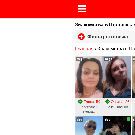
Знакомства в Польше с
Фильтры поиска
cli
to
ex
Главная
/
Знакомства в П
co
3
27
Елена
, 50
Oksana
, 36
Болеславец,
Лодзь, Польша
Польша
1
2