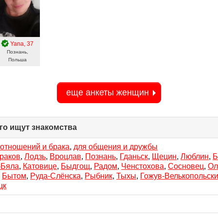
Yana
, 37
Познань,
Польша
еще анкеты женщин
го ищут знакомства
click
to
collapse
 отношений и брака
,
для общения и дружбы
contents
раков
,
Лодзь
,
Вроцлав
,
Познань
,
Гданьск
,
Щецин
,
Люблин
,
Б
-Бяла
,
Катовице
,
Быдгощ
,
Радом
,
Ченстохова
,
Сосновец
,
Ол
,
Бытом
,
Руда-Слёнска
,
Рыбник
,
Тыхы
,
Гожув-Велькопольск
цк