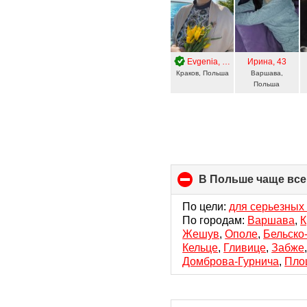
Evgenia
, 56
Ирина
, 43
Краков, Польша
Варшава,
Польша
В Польше чаще все
По цели:
для серьезных
По городам:
Варшава
,
К
Жешув
,
Ополе
,
Бельско
Кельце
,
Гливице
,
Забже
Домброва-Гурнича
,
Пло