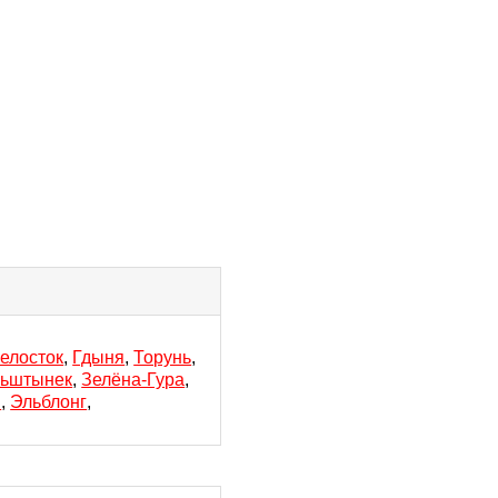
елосток
,
Гдыня
,
Торунь
,
ьштынек
,
Зелёна-Гура
,
и
,
Эльблонг
,