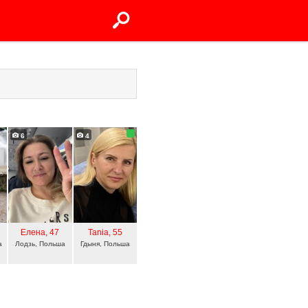
6
4
Елена
, 47
Tania
, 55
а
Лодзь, Польша
Гдыня, Польша